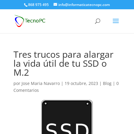
868 975 495
info@informaticatecnopc.com
Tres trucos para alargar
la vida útil de tu SSD o
M.2
por
Jose Maria Navarro
|
19 octubre, 2023
|
Blog
|
0
Comentarios