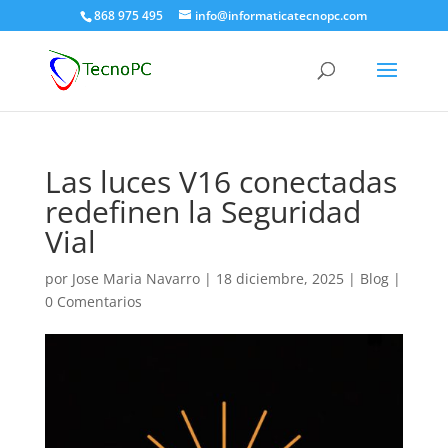
868 975 495
info@informaticatecnopc.com
Las luces V16 conectadas
redefinen la Seguridad
Vial
por
Jose Maria Navarro
|
18 diciembre, 2025
|
Blog
|
0 Comentarios