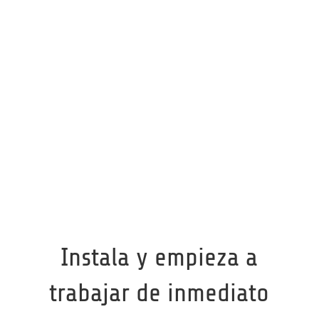

Fácil gestión de la tesorería

Contabilidad analítica

Módulo de facturación

CONTASOL enlaza con Office
Instala y empieza a
trabajar de inmediato