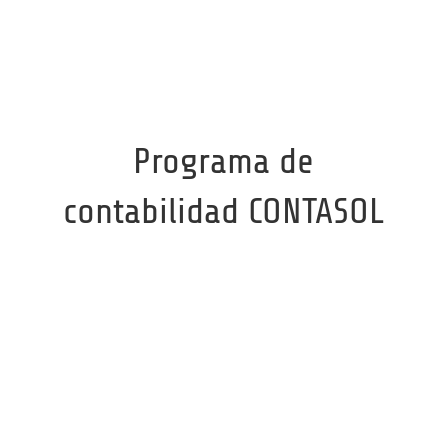
Programa de
contabilidad CONTASOL

Instala y empieza a trabajar de
inmediato

Estimación Directa

Estimación Objetiva