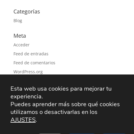
Categorías
Blog
Meta
Acceder
Feed de entradas
Feed de comentarios
WordPress.org
Esta web usa cookies para mejorar tu
experiencia.
Solicitud recogida SAT
Aviso Legal
Puedes aprender más sobre qué cookies
Política de privacidad
Política de cookies
utilizamos o desactivarlas en los
AJUSTES
.
Desarrollo por
Informática TecnoPC
| Tu empresa