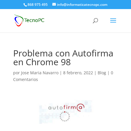
868 975 495
info@informaticatecnopc.com
Problema con Autofirma
en Chrome 98
por
Jose Maria Navarro
|
8 febrero, 2022
|
Blog
|
0
Comentarios