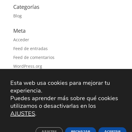
Categorías
Blog
Meta
Acceder
Feed de entradas
Feed de comentarios
WordPress.org
Esta web usa cookies para mejorar tu
experiencia.
Solicitud recogida SAT
Aviso Legal
Puedes aprender más sobre qué cookies
Política de privacidad
Política de cookies
utilizamos o desactivarlas en los
AJUSTES
.
Desarrollo por
Informática TecnoPC
| Tu empresa
AJUSTES
RECHAZAR
ACEPTAR