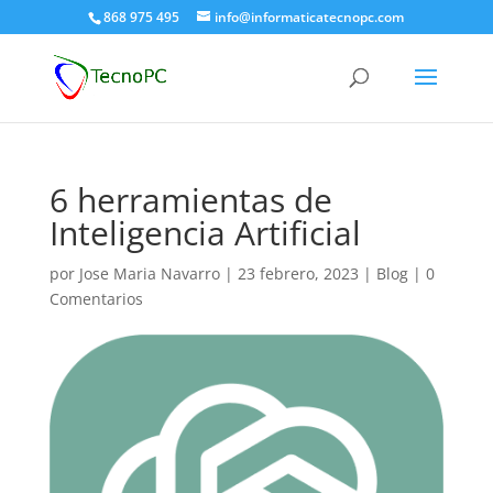
868 975 495
info@informaticatecnopc.com
6 herramientas de
Inteligencia Artificial
por
Jose Maria Navarro
|
23 febrero, 2023
|
Blog
|
0
Comentarios