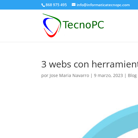
868 975 495
info@informaticatecnopc.com
3 webs con herramient
por
Jose Maria Navarro
|
9 marzo, 2023
|
Blog