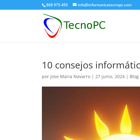
868 975 495
info@informaticatecnopc.com
10 consejos informáti
por
Jose Maria Navarro
|
27 junio, 2024
|
Blog