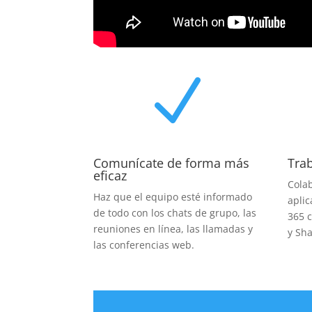
N
Comunícate de forma más
Tra
eficaz
Colab
Haz que el equipo esté informado
aplic
de todo con los chats de grupo, las
365 
reuniones en línea, las llamadas y
y Sha
las conferencias web.