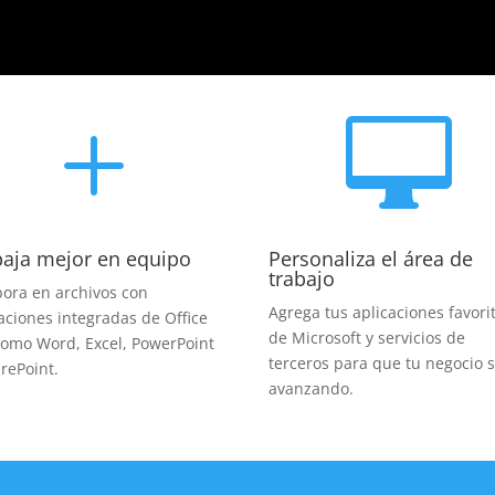
L

baja mejor en equipo
Personaliza el área de
trabajo
ora en archivos con
Agrega tus aplicaciones favori
aciones integradas de Office
de Microsoft y servicios de
como Word, Excel, PowerPoint
terceros para que tu negocio s
rePoint.
avanzando.