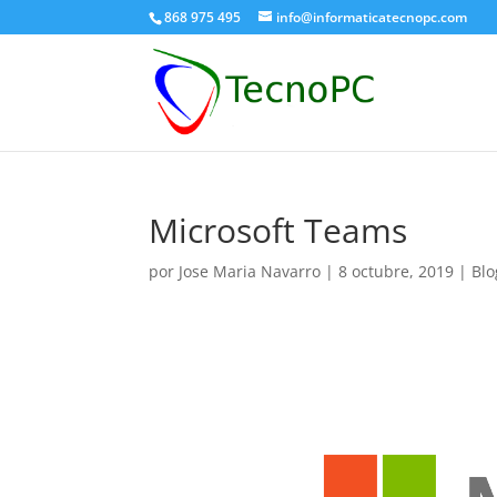
868 975 495
info@informaticatecnopc.com
Microsoft Teams
por
Jose Maria Navarro
|
8 octubre, 2019
|
Blo