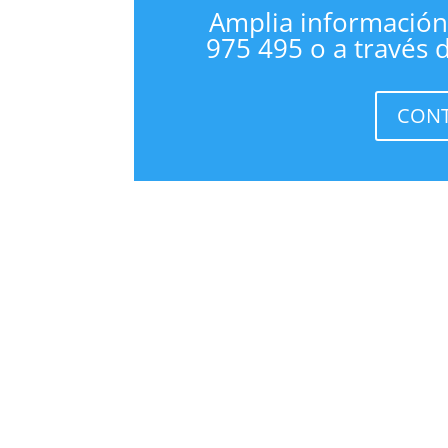
Amplia información
975 495 o a través 
CONT